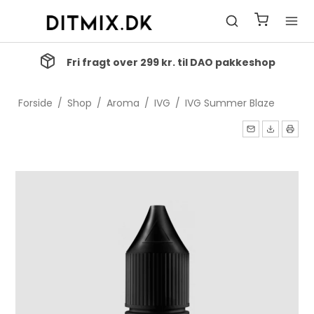
Fri fragt over 299 kr. til DAO pakkeshop
Forside
/
Shop
/
Aroma
/
IVG
/
IVG Summer Blaze