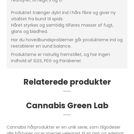
fedtsyrer, omega 3 og 6.
Produktet trænger dybt ind i hårs fibre og giver ny
vitalitet fra bund til spids.
Håret styrkes og samtidig tilføres masser af fugt,
glans og blødhed.
Har du hovedbundsproblemer går produkterne ind og
reetablerer en sund balance.
Produkterne er naturlig fremstillet, og har ingen
indhold af SLES, PEG og Parabener.
Relaterede produkter
Cannabis Green Lab
Cannabis hårprodukter er en unik serie, som tilgodeser
alle hårtyper og er speciel velegnet til et tørt og ødelagt