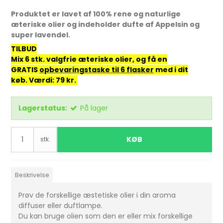
Produktet er lavet af 100% rene og naturlige
æteriske olier og indeholder dufte af Appelsin og
super lavendel.
TILBUD
Mix 6 stk. valgfrie æteriske olier, og få en
GRATIS
opbevaringstaske til 6 flasker
med i dit
køb. Værdi: 79 kr.
Lagerstatus:
På lager
KØB
stk.
Beskrivelse
Prøv de forskellige æstetiske olier i din aroma
diffuser eller duftlampe.
Du kan bruge olien som den er eller mix forskellige